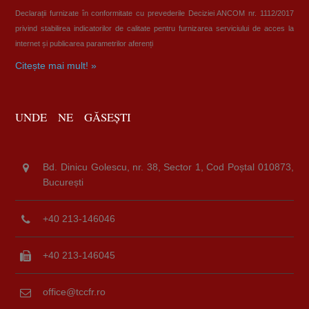
Declarații furnizate în conformitate cu prevederile Deciziei ANCOM nr. 1112/2017
privind stabilirea indicatorilor de calitate pentru furnizarea serviciului de acces la
internet și publicarea parametrilor aferenți
Citește mai mult! »
UNDE NE GĂSEȘTI
Bd. Dinicu Golescu, nr. 38, Sector 1, Cod Poștal 010873,
București
+40 213-146046
+40 213-146045
office@tccfr.ro