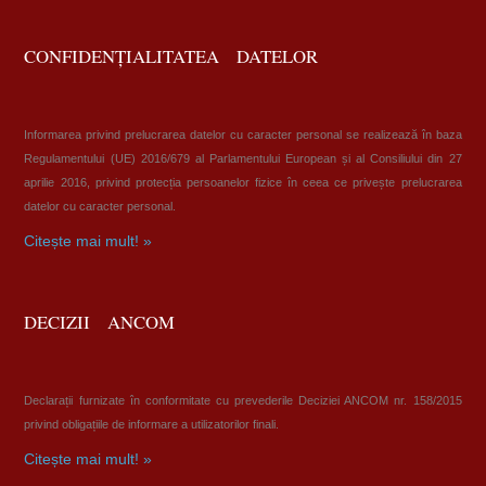
CONFIDENȚIALITATEA DATELOR
Informarea privind prelucrarea datelor cu caracter personal se realizează în baza
Regulamentului (UE) 2016/679 al Parlamentului European și al Consiliului din 27
aprilie 2016, privind protecția persoanelor fizice în ceea ce privește prelucrarea
datelor cu caracter personal.
Citește mai mult! »
DECIZII ANCOM
Declarații furnizate în conformitate cu prevederile Deciziei ANCOM nr. 158/2015
privind obligațiile de informare a utilizatorilor finali.
Citește mai mult! »