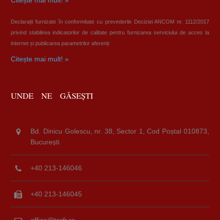
Citește mai mult! »
Declarații furnizate în conformitate cu prevederile Deciziei ANCOM nr. 1112/2017
privind stabilirea indicatorilor de calitate pentru furnizarea serviciului de acces la
internet și publicarea parametrilor aferenți
Citește mai mult! »
UNDE NE GĂSEȘTI
Bd. Dinicu Golescu, nr. 38, Sector 1, Cod Poștal 010873,
București
+40 213-146046
+40 213-146045