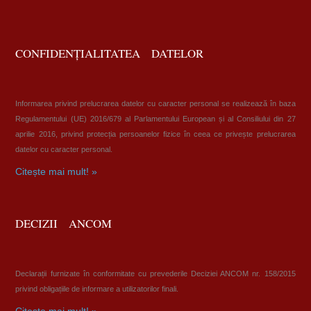
CONFIDENȚIALITATEA DATELOR
Informarea privind prelucrarea datelor cu caracter personal se realizează în baza
Regulamentului (UE) 2016/679 al Parlamentului European și al Consiliului din 27
aprilie 2016, privind protecția persoanelor fizice în ceea ce privește prelucrarea
datelor cu caracter personal.
Citește mai mult! »
DECIZII ANCOM
Declarații furnizate în conformitate cu prevederile Deciziei ANCOM nr. 158/2015
privind obligațiile de informare a utilizatorilor finali.