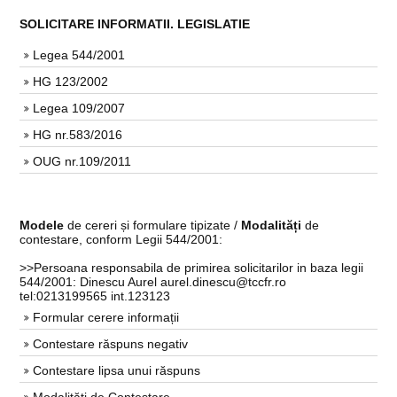
SOLICITARE INFORMATII. LEGISLATIE
Legea 544/2001
HG 123/2002
Legea 109/2007
HG nr.583/2016
OUG nr.109/2011
Modele
de cereri și formulare tipizate /
Modalități
de
contestare, conform Legii 544/2001:
>>Persoana responsabila de primirea solicitarilor in baza legii
544/2001: Dinescu Aurel aurel.dinescu@tccfr.ro
tel:0213199565 int.123123
Formular cerere informații
Contestare răspuns negativ
Contestare lipsa unui răspuns