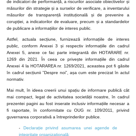
de indicatori de performanță, a riscurilor asociate obiectivelor și
măsurilor din strategie și a surselor de verificare, a inventarului
măsurilor de transparență instituțională și de prevenire a
corupției, a indicatorilor de evaluare, precum și a standardelor
de publicare a informațiilor de interes public.
Astfel, actuala secțiune, furnizează informațiile de interes
public, conform Anexei 3 și respectiv informațiile din cadrul
Anexei 5, anexe ce fac parte integrantă din HOTARARE nr.
1269 din 2021. În ceea ce privește informațiile din cadrul
Anexei 4 la HOTARAREA nr. 1269/2021, aceastea pot fi găsite
în cadrul secțiunii ”Despre noi”, așa cum este precizat în actul
normativ.
Mai mult, în ideea creerii unui spațiu de informare publică cât
mai compact, legat de activitatea societății noastre, în cadrul
prezentei pagini au fost inserate inclusiv informațiile necesar a
fi raportate, în conformitate cu OUG nr. 109/2011, privind
guvernarea corporativă a întreprinderilor publice.
-
Declarație privind asumarea unei agende de
integritate organizațională;