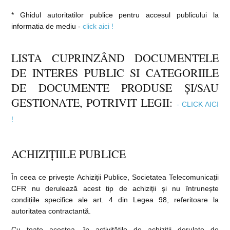
* Ghidul autoritatilor publice pentru accesul publicului la
informatia de mediu -
click aici !
LISTA CUPRINZÂND DOCUMENTELE
DE INTERES PUBLIC SI CATEGORIILE
DE DOCUMENTE PRODUSE ȘI/SAU
GESTIONATE, POTRIVIT LEGII:
- CLICK AICI
!
ACHIZIȚIILE PUBLICE
În ceea ce privește Achiziții Publice, Societatea Telecomunicații
CFR nu derulează acest tip de achiziții și nu întrunește
condițiile specifice ale art. 4 din Legea 98, referitoare la
autoritatea contractantă.
Cu toate acestea, în activitățile de achiziții derulate de